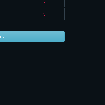
Info
Info
lia