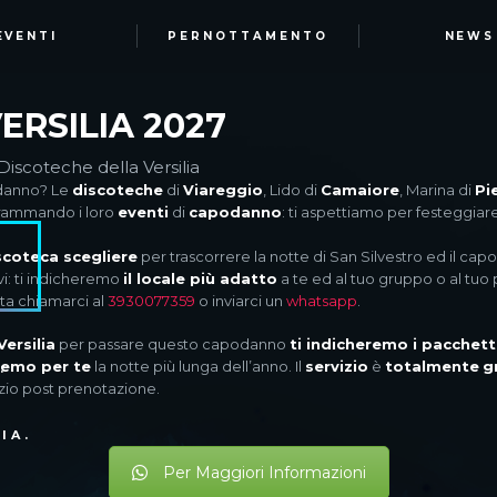
EVENTI
PERNOTTAMENTO
NEWS
ERSILIA 2027
Discoteche della Versilia
odanno? Le
discoteche
di
Viareggio
, Lido di
Camaiore
, Marina di
Pi
grammando i loro
eventi
di
capodanno
: ti aspettiamo per festeggia
scoteca scegliere
per trascorrere la notte di San Silvestro ed il capo
vi: ti indicheremo
il locale più adatto
a te ed al tuo gruppo o al tuo 
sta chiamarci al
3930077359
o inviarci un
whatsapp
.
Versilia
per passare questo capodanno
ti indicheremo i pacchetti
emo per te
la notte più lunga dell’anno. Il
servizio
è
totalmente
g
:
zio post prenotazione.
IA.
Per Maggiori Informazioni