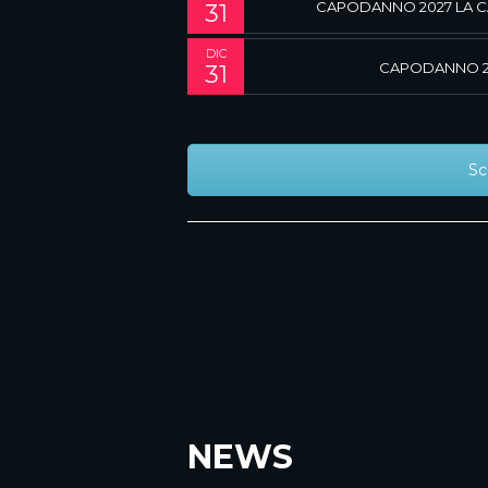
CAPODANNO 2027 LA C
31
DIC
CAPODANNO 2
31
Sc
NEWS