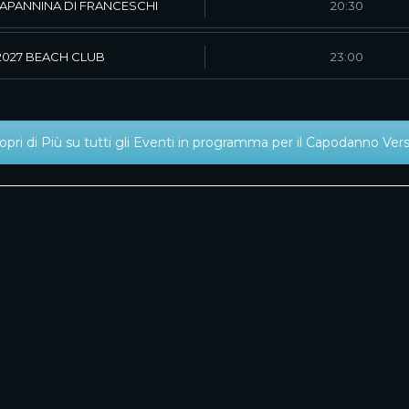
APANNINA DI FRANCESCHI
20:30
027 BEACH CLUB
23:00
opri di Più su tutti gli Eventi in programma per il Capodanno Versi