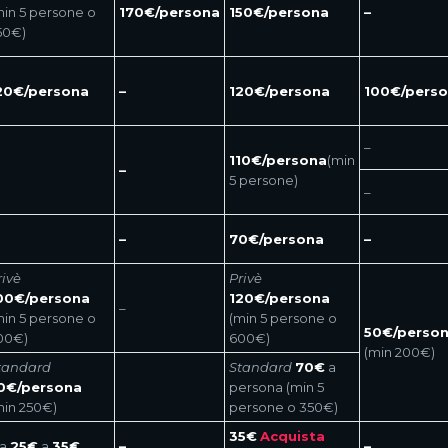
min 5 persone o
170€/persona
150€/persona
–
50€)
20€/persona
–
120€/persona
100€/pers
–
110€/persona
(min
–
5 persone)
–
–
70€/persona
–
rivè
Privè
00€/persona
120€/persona
–
min 5 persone o
(min 5 persone o
50€/perso
00€)
600€)
(min 200€)
tandard
Standard
70€
a
0€/persona
persona (min 5
min 250€)
persone o 350€)
35€
Acquista
a
25€
a
35€
–
–