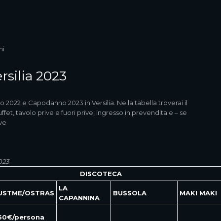
mi
silia 2023
 2022 e Capodanno 2023 in Versilia. Nella tabella troverai il
et, tavolo prive e fuori prive, ingresso in prevendita e – se
ive
023
DISCOTECA
LA
USTME/OSTRAS
BUSSOLA
MAKI MAKI
CAPANNINA
60€/persona