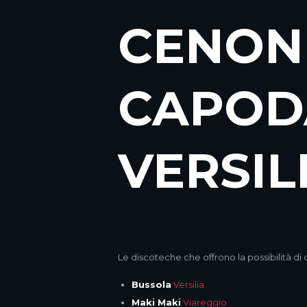
CENON
CAPO
VERSIL
Le discoteche che offrono la possibilità di
Bussola
Versilia
Maki Maki
Viareggio