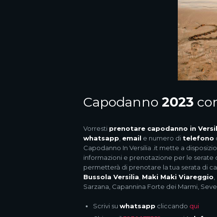
Capodanno
2023
co
Vorresti
prenotare
capodanno in Versil
whatsapp
,
email
e numero di
telefono
Capodanno In Versilia .it mette a disposizi
informazioni e prenotazione per le serate 
permetterà di prenotare la tua serata di 
Bussola Versilia
,
Maki Maki Viareggio
,
Sarzana, Capannina Forte dei Marmi, Seven
Scrivi su
whatsapp
cliccando
qui