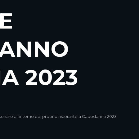
E
DANNO
IA 2023
 cenare all’interno del proprio ristorante a Capodanno 2023