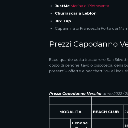
JustMe
Marina di Pietrasanta
Churrascaria Leblon
Jux Tap
Capannina di Franceschi Forte dei Mar
Prezzi Capodanno Ver
Ecco quanto costa trascorrere San Silvestro
costo di cenone, tavolo discoteca, cena buff
presenti – offerte e pacchetti VIP all inclus
Prezzi Capodanno Versilia
anno 2022 / 2
MODALITÁ
BEACH CLUB
J
Cenone
1