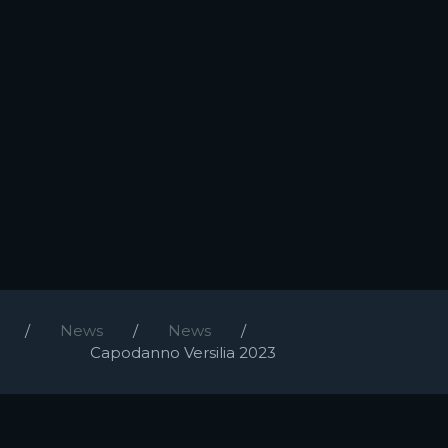
News
News
Capodanno Versilia 2023