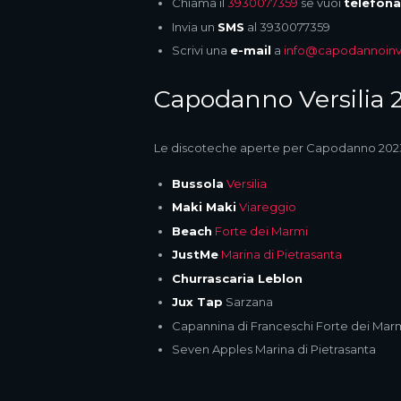
Chiama il
3930077359
se vuoi
telefona
Invia un
SMS
al 3930077359
Scrivi una
e-mail
a
info@capodannoinver
Capodanno Versilia 
Le discoteche aperte per Capodanno 2023 
Bussola
Versilia
Maki Maki
Viareggio
Beach
Forte dei Marmi
JustMe
Marina di Pietrasanta
Churrascaria Leblon
Jux Tap
Sarzana
Capannina di Franceschi Forte dei Mar
Seven Apples Marina di Pietrasanta