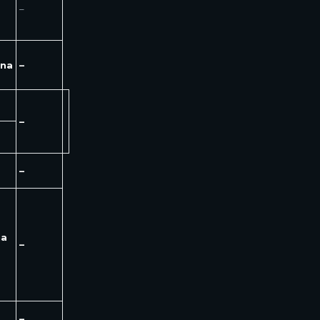
–
ona
–
–
–
na
–
–