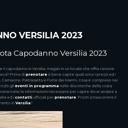
NO VERSILIA 2023
enota Capodanno Versilia 2023
 il capodanno in Versilia, magari in un locale che offra cenone
teca? Prima di
prenotare
è bene capire quali sono i prezzi ed i
o, Camaiore, Pietrasanta e Forte dei Marmi, cosa è compreso nei
utti gli
eventi in programma
nelle discoteche della costa
roverai tutte le informazioni necessarie per capire dove andare a
ilia ed i
contatti
ufficiali per
prenotare
. Pronti a trascorrere il
imento in
Versilia
?