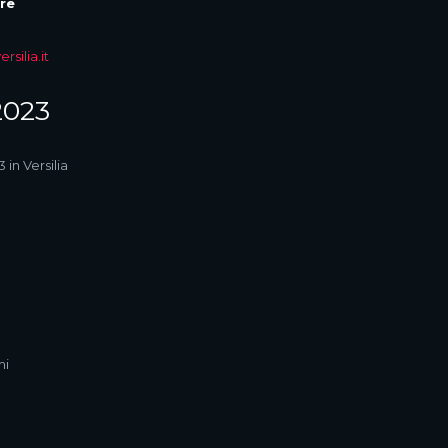
re
silia.it
2023
in Versilia
mi