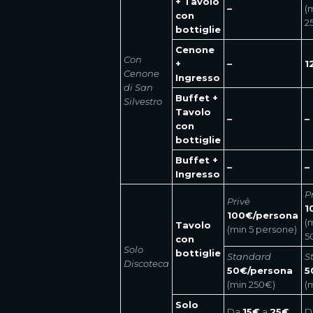
+ Tavolo
–
(
con
2
bottiglie
Cenone
Con
+
–
1
Cenone
Ingresso
di San
Buffet +
Silvestro
Tavolo
–
–
con
bottiglie
Buffet +
–
–
Ingresso
P
Privè
1
100€/persona
(
Tavolo
(min 5 persone)
5
con
Solo
bottiglie
Standard
S
Discoteca
50€/persona
5
(min 250€)
(
Solo
Da
15€
a
25€
D