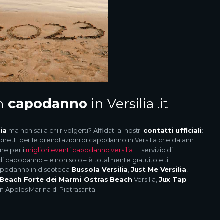
n
capodanno
in Versilia .it
ia
ma non sai a chi rivolgerti? Affidati ai nostri
contatti ufficiali
:
diretti per le prenotazioni di capodanno in Versilia che da anni
one per i
migliori eventi capodanno versilia
. Il servizio di
di capodanno – e non solo – è totalmente gratuito e ti
capodanno in discoteca
Bussola Versilia
,
Just Me Versilia
,
Beach Forte dei Marmi
,
Ostras Beach
Versilia,
Jux Tap
 Apples Marina di Pietrasanta