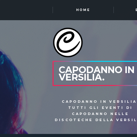
HOME
CAPODANNO IN
VERSILIA.
CAPODANNO IN VERSILIA
TUTTI GLI EVENTI DI
CAPODANNO NELLE
DISCOTECHE DELLA VERSIL