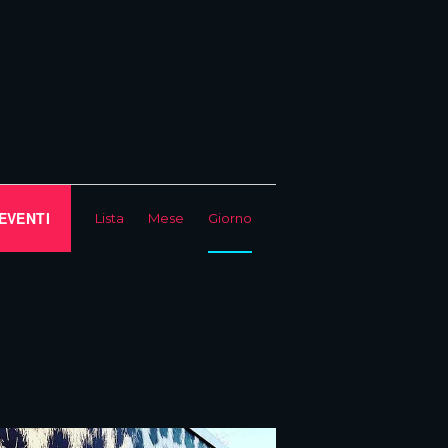
E
EVENTI
Lista
Mese
Giorno
v
e
n
t
o
V
i